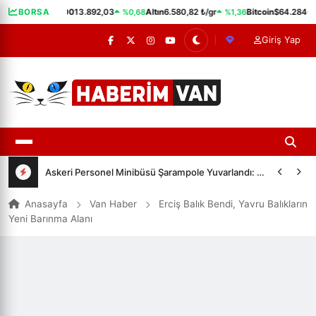
%0,68
%1,36
%
BORSA
BIST 100
13.892,03
Altın
6.580,82 ₺/gr
Bitcoin
$64.284
Giriş Yap
Askeri Personel Minibüsü Şarampole Yuvarlandı: 3 Yaralı
Anasayfa
Van Haber
Erciş Balık Bendi, Yavru Balıkların
Yeni Barınma Alanı