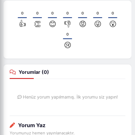
0
0
0
0
0
0
0
👍
👏
😊
👎
😡
😜
😮
0
😢
Yorumlar (
0
)
Henüz yorum yapılmamış. İlk yorumu siz yapın!
Yorum Yaz
Yorumunuz hemen yayınlanacaktır.