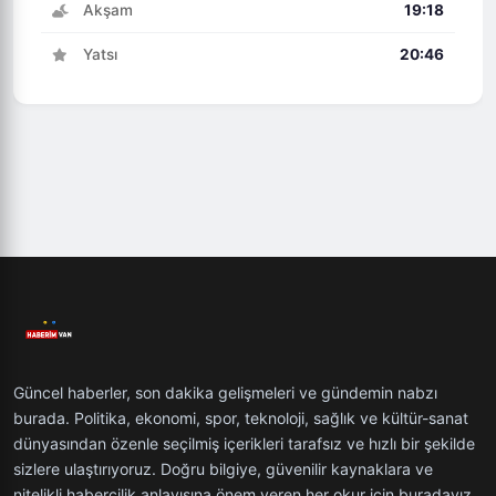
Akşam
19:18
Yatsı
20:46
Güncel haberler, son dakika gelişmeleri ve gündemin nabzı
burada. Politika, ekonomi, spor, teknoloji, sağlık ve kültür-sanat
dünyasından özenle seçilmiş içerikleri tarafsız ve hızlı bir şekilde
sizlere ulaştırıyoruz. Doğru bilgiye, güvenilir kaynaklara ve
nitelikli habercilik anlayışına önem veren her okur için buradayız.