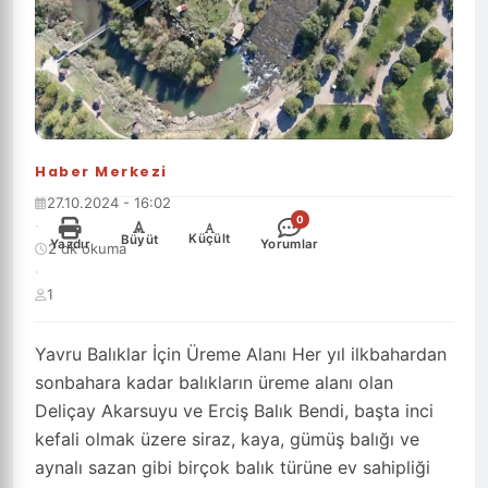
Haber Merkezi
27.10.2024 - 16:02
0
·
-
+
Küçült
Büyüt
Yazdır
Yorumlar
2 dk okuma
·
1
Yavru Balıklar İçin Üreme Alanı Her yıl ilkbahardan
sonbahara kadar balıkların üreme alanı olan
Deliçay Akarsuyu ve Erciş Balık Bendi, başta inci
kefali olmak üzere siraz, kaya, gümüş balığı ve
aynalı sazan gibi birçok balık türüne ev sahipliği