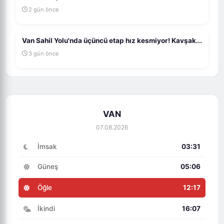
2 gün önce
Van Sahil Yolu'nda üçüncü etap hız kesmiyor! Kavşak...
3 gün önce
VAN
07.08.2026
İmsak
03:31
Güneş
05:06
Öğle
12:17
İkindi
16:07